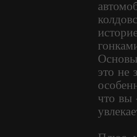
автомо
колдовс
историе
гонкам
Основыв
это не 
особенн
что вы 
увлекае