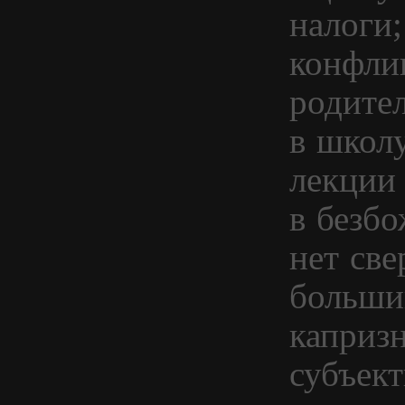
налоги;
конфли
родите
в школу
лекции 
в безбо
нет све
больши
каприз
субъект