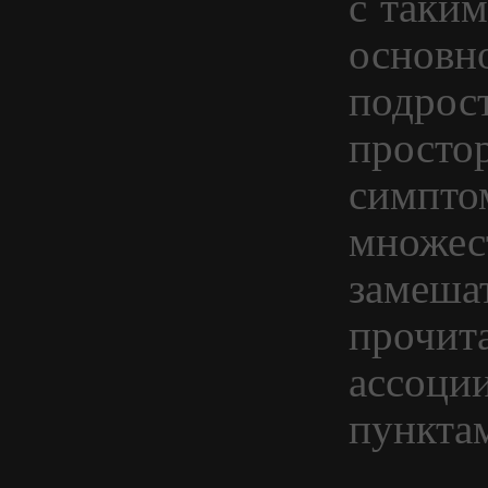
с таки
основн
подрос
простор
симпто
множест
замешат
прочит
ассоции
пунктам