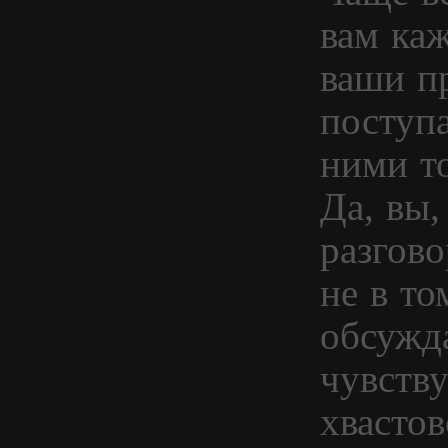
вам каж
ваши пр
поступа
ними то
Да, вы,
разгово
не в то
обсужда
чувству
хвастов