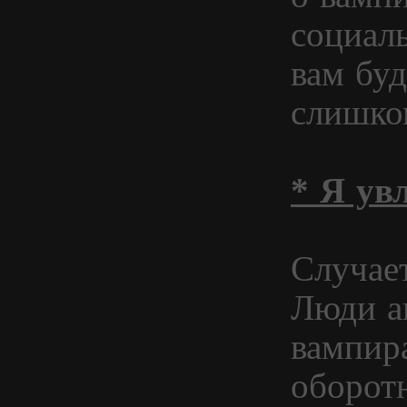
социал
вам буд
слишко
* Я ув
Случае
Люди а
вампир
оборот