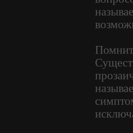
называе
возмож
Помнит
Сущест
прозаи
называ
симптом
исключ