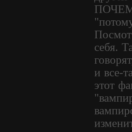
ПОЧЕМУ
"потому
Посмот
себя. Т
говорят
и все-
этот ф
"вампи
вампир
измени