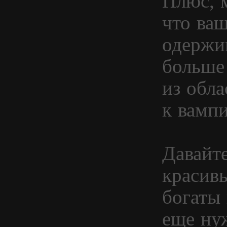
Плюс, 
что ваш
одержи
больше
из обла
к вамп
Давайт
красив
богаты 
еще нуж