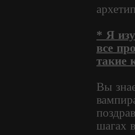
архети
* Я из
все про
такие 
Вы зна
вампир
поздрав
шагах в