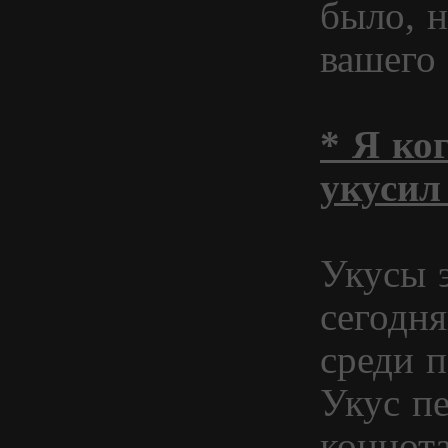
было, н
вашего 
* Я ког
укусил
Укусы 
сегодн
среди п
Укус пе
коннота