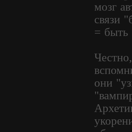
мозг а
связи 
= быть
Честно,
вспомни
они "уз
"вампир
Архети
укорен