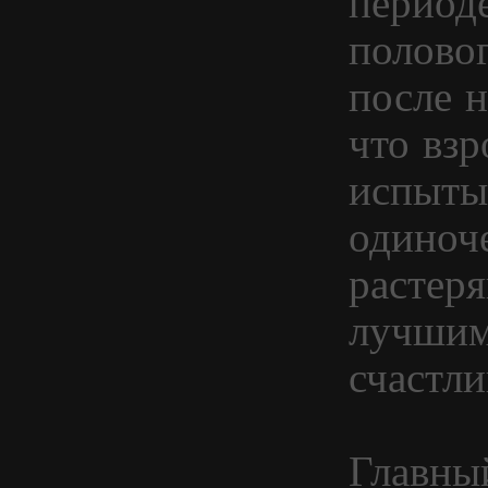
периоде
половог
после н
что вз
испыты
одиноче
растеря
лучшими
счастли
Главный