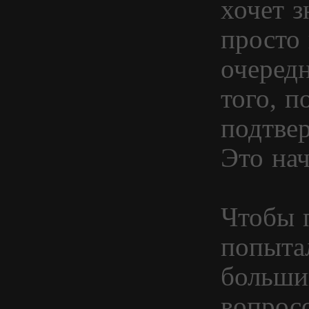
хочет з
просто
очередн
того, 
подтвер
Это нач
Чтобы п
попыта
больши
вопросо