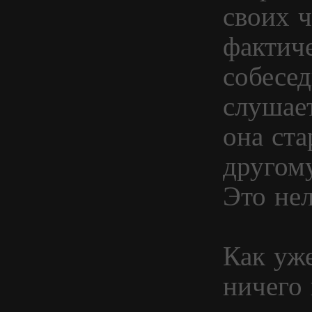
своих ч
фактиче
собесе
слушает
она ста
другом
Это нел
Как уж
ничего 