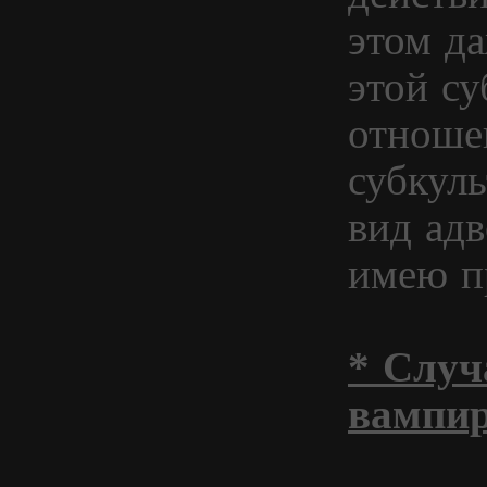
этом д
этой с
отноше
субкуль
вид адв
имею п
* Случ
вампи