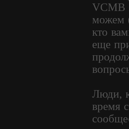
VCMB я
можем 
кто вам
еще пр
продол
вопрос
Люди, 
время 
сообщес