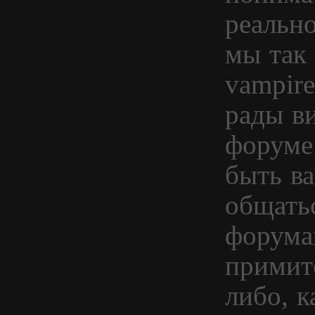
реальн
мы так 
vampir
рады в
форуме
быть в
общать
форума
примите
либо, 