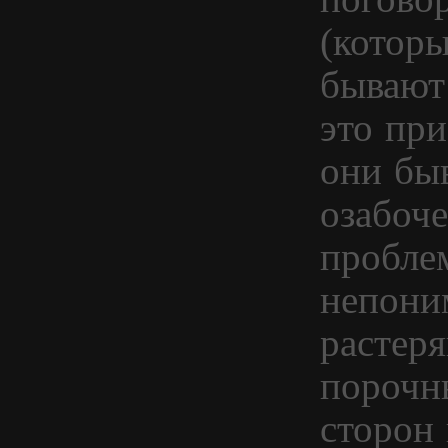
(которы
бывают
это при
они бы
озабоч
пробле
непони
растер
порочны
сторон 