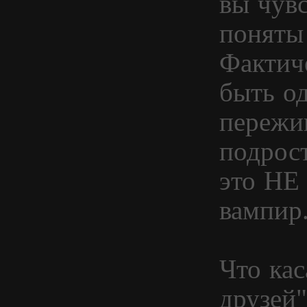
вы чувс
поняты 
Фактич
быть о
пережи
подрос
это НЕ 
вампир.
Что кас
друзей"