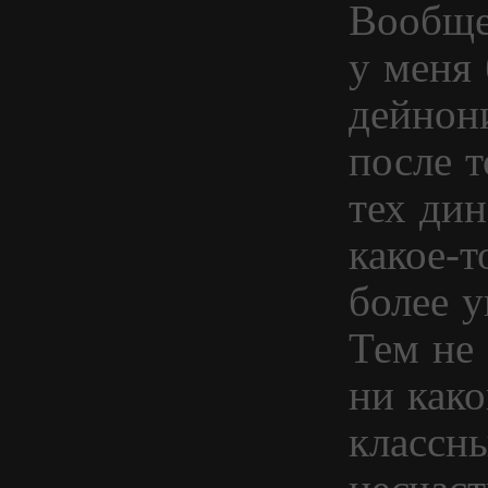
Вообще,
у меня
дейнон
после т
тех ди
какое-т
более у
Тем не 
ни како
классн