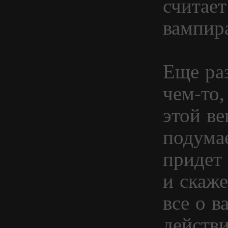
считае
вампир
Еще ра
чем-то,
этой в
подумае
придет 
и скаже
все о ва
действи