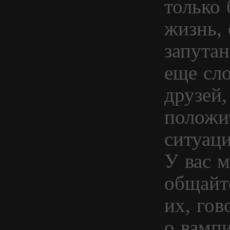
только 
жизнь, 
запутан
еще сл
друзей
положи
ситуаци
У вас м
общайт
их, гов
о вамп