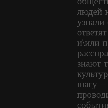
общест
людей н
узнали 
ответя
и\или 
расспра
знают т
культу
шагу --
провод
событи