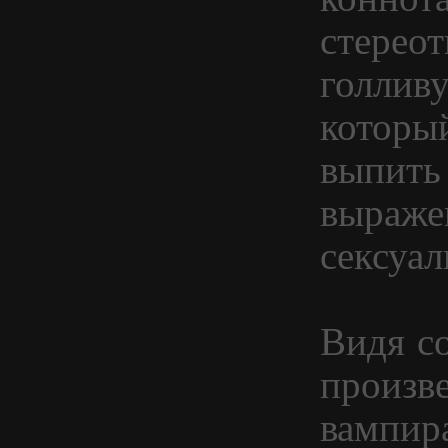
стерео
голливу
которы
выпить 
выраже
сексуа
Видя с
произв
вампира