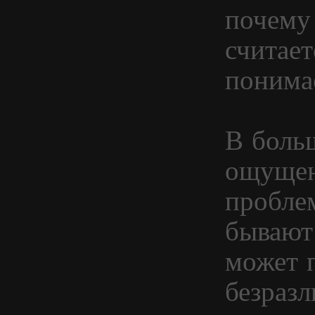
почему
считает
понима
В боль
ощущен
пробле
бывают
может п
безразл