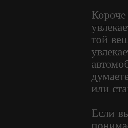
Короче 
увлекае
той ве
увлека
автомо
думает
или ст
Если в
понима