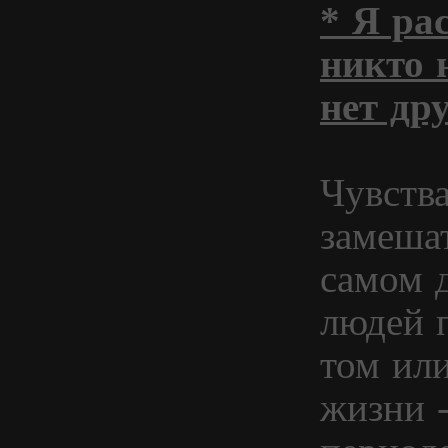
* Я ра
никто 
нет др
Чувства
замешат
самом 
людей п
том или
жизни 