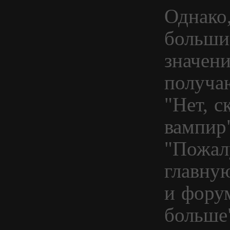
Однако,
больши
значени
получаю
"Нет, с
вампир"
"Пожал
главну
и фору
больше"