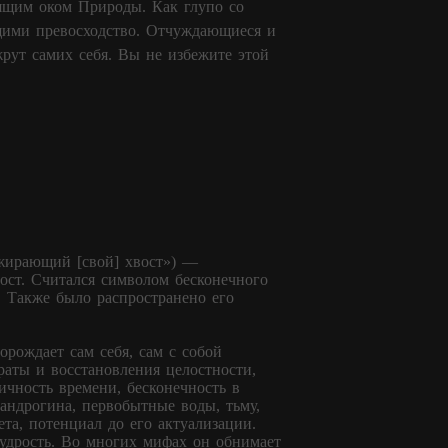
дящим оком Природы. Как глупо со
щими превосходство. Отчуждающиеся и
жрут самих себя. Вы не избежите этой
пожирающий [свой] хвост») —
ост. Считался символом бесконечного
. Также было распространено его
орождает сам себя, сам с собой
траты и восстановления целостности,
личность времени, бесконечность в
 андрогина, первобытные воды, тьму,
та, потенциал до его актуализации.
мудрость. Во многих мифах он обнимает