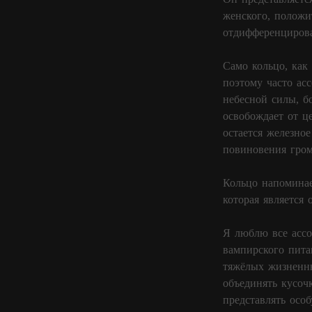
женского, положи
отдифференцирова
Само кольцо, как
поэтому часто ас
небесной силы, б
освобождает от ц
остается железно
повиновения гром
Кольцо напоминае
которая является
Я люблю все ассо
вампирского пита
тяжёлых жизненны
объединять кусоч
представлять осо