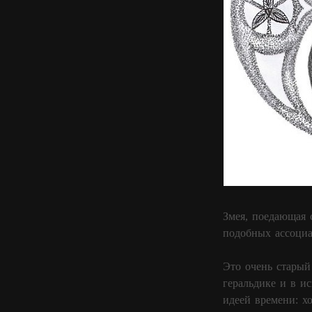
Змея, поедающая 
подобных ассоциа
Это очень старый
геральдике и в и
идеей времени: хо