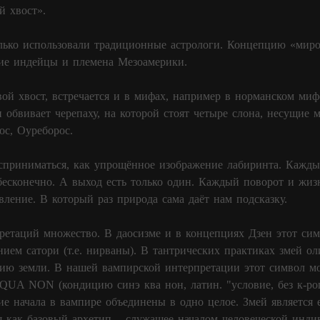
 хвост».
лько использовали традиционные астрологи. Концепцию «миро
ие индейцы и племена Мезоамерики.
вой хвост, встречается и в мифах, например в норманском миф
н обвивает черепаху, на которой стоят четыре слона, несущие 
ос, Оуреборос.
приниматься, как упрощённое изображение лабиринта. Каждый
есконечно. А выход есть только один. Каждый поворот и жиз
вление. В который раз природа сама даёт нам подсказку.
етаций множество. В даосизме и в концепциях Дзен этот симв
нием сатори (т.е. нирваны). В тантрических практиках змей ол
хию земли. В нашей вампирской интерпретации этот символ м
A NON (кондицию синэ ква нон, латин. "условие, без к-рого
е начала в вампире объединены в одно целое. Змей является 
я как базовый архетип – служащее началом человеческой инди