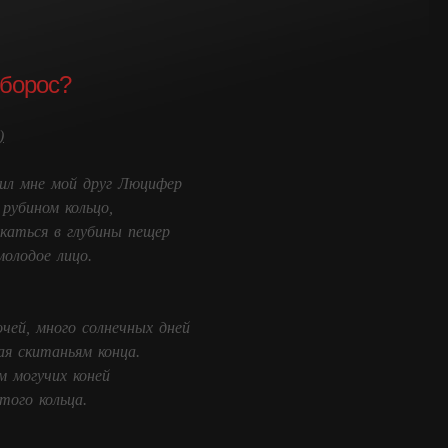
оборос?
)
ил мне мой друг Люцифер
 рубином кольцо,
каться в глубины пещер
молодое лицо.
очей, много солнечных дней
ая скитаньям конца.
м могучих коней
того кольца.