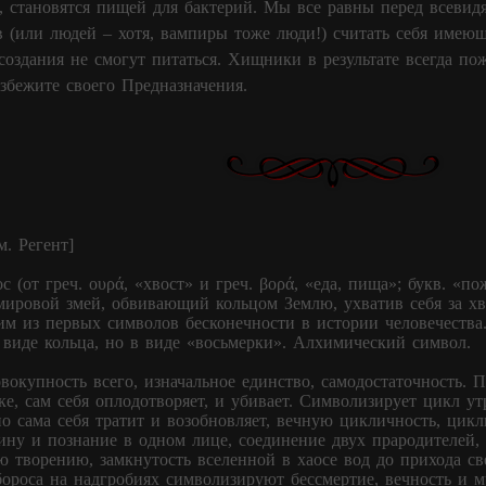
ь, становятся пищей для бактерий. Мы все равны перед всеви
 (или людей – хотя, вампиры тоже люди!) считать себя имею
оздания не смогут питаться. Хищники в результате всегда по
избежите своего Предназначения.
. Регент]
с (от греч. ουρά, «хвост» и греч. βορά, «еда, пища»; букв. «
ировой змей, обвивающий кольцом Землю, ухватив себя за хв
им из первых символов бесконечности в истории человечества
 виде кольца, но в виде «восьмерки». Алхимический символ.
окупность всего, изначальное единство, самодостаточность. П
ке, сам себя оплодотворяет, и убивает. Символизирует цикл у
но сама себя тратит и возобновляет, вечную цикличность, цик
тину и познание в одном лице, соединение двух прародителей,
 творению, замкнутость вселенной в хаосе вод до прихода све
ороса на надгробиях символизируют бессмертие, вечность и 