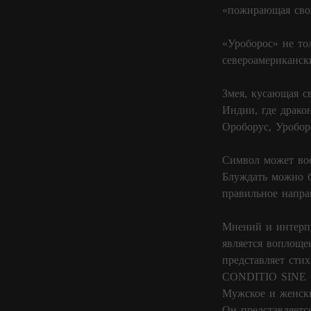
«пожирающая свой
«Уроборос» не то
североамериканск
Змея, кусающая с
Индии, где драко
Ороборус, Уробор
Символ может вос
Блуждать можно б
правильное напра
Мнений и интерпр
является воплоще
представляет сти
CONDITIO SINE QU
Мужское и женски
Он представляетс