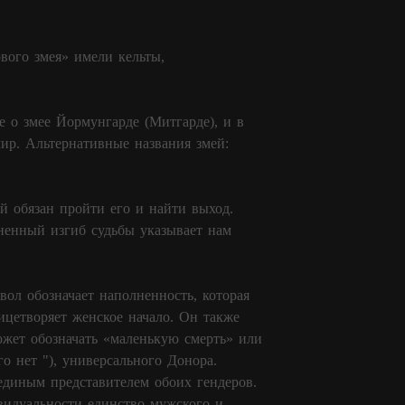
вого змея» имели кельты,
е о змее Йормунгарде (Митгарде), и в
мир. Альтернативные названия змей:
 обязан пройти его и найти выход.
ненный изгиб судьбы указывает нам
ол обозначает наполненность, которая
ицетворяет женское начало. Он также
ожет обозначать «маленькую смерть» или
 нет "), универсального Донора.
единым представителем обоих гендеров.
видуальности единство мужского и